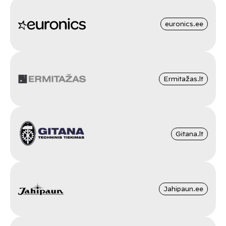
euronics.ee
Ermitažas.lt
Gitana.lt
Jahipaun.ee