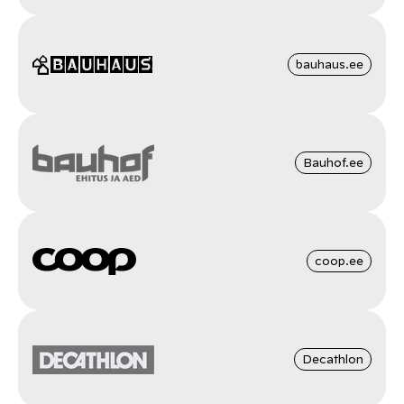
bauhaus.ee
Bauhof.ee
coop.ee
Decathlon