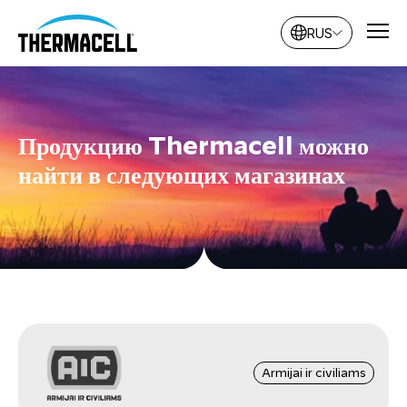
RUS
Продукцию Thermacell можно
найти в следующих магазинах
Armijai ir civiliams